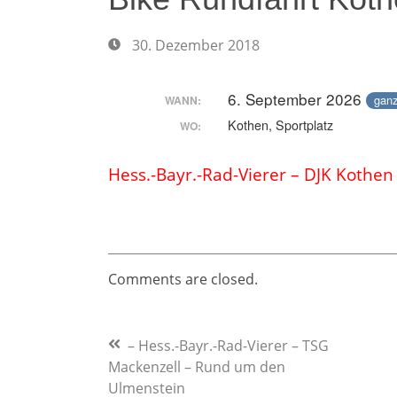
30. Dezember 2018
30.
Dezember
2018
6. September 2026
ganz
WANN:
Kothen, Sportplatz
WO:
Hess.-Bayr.-Rad-Vierer – DJK Kothen
Comments are closed.
Previous
– Hess.-Bayr.-Rad-Vierer – TSG
Post
Post
Mackenzell – Rund um den
:
Ulmenstein