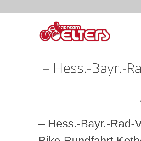
Skip
to
Open
Mai
content
Main
Menu
Navi
– Hess.-Bayr.-R
– Hess.-Bayr.-Rad-V
Bike Rundfahrt Kot