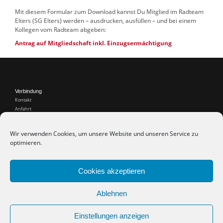
Mit diesem Formular zum Download kannst Du Mitglied im Radteam
Elters (SG Elters) werden – ausdrucken, ausfüllen – und bei einem
Kollegen vom Radteam abgeben:
Antrag auf Mitgliedschaft inkl. Einzugsermächtigung
Verbindung
Kontakt
Anfahrt
Internet
Wir verwenden Cookies, um unsere Website und unseren Service zu
Web Links
optimieren.
Recht
Impressum
Datenschutz
Cookies akzeptieren
Cookie-Richtlinie (EU)
Ablehnen
Einstellungen anzeigen
Copyright © 2018 - Radteam Elters