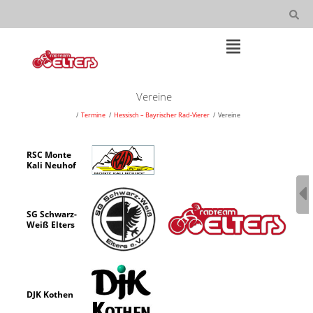
Skip
to
content
Open
Main
Menu
Main
Vereine
Navigation
Termine
Hessisch – Bayrischer Rad-Vierer
Vereine
RSC Monte
Kali Neuhof
SG Schwarz-
Weiß Elters
DJK Kothen