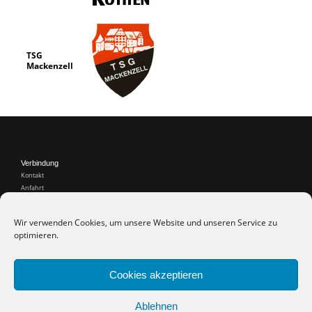
TSG
Mackenzell
Verbindung
Kontakt
Anfahrt
Internet
Wir verwenden Cookies, um unsere Website und unseren Service zu
Web Links
optimieren.
Recht
Impressum
Datenschutz
Cookies akzeptieren
Cookie-Richtlinie (EU)
Ablehnen